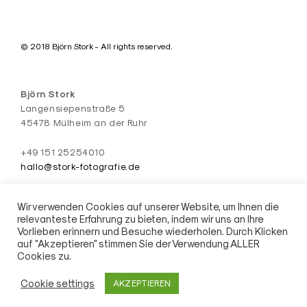
© 2018 Björn Stork - All rights reserved.
Björn Stork
Langensiepenstraße 5
45478 Mülheim an der Ruhr
+49 151 25254010
hallo@stork-fotografie.de
#fuckyeahpolynice
Wir verwenden Cookies auf unserer Website, um Ihnen die
relevanteste Erfahrung zu bieten, indem wir uns an Ihre
Vorlieben erinnern und Besuche wiederholen. Durch Klicken
auf "Akzeptieren" stimmen Sie der Verwendung ALLER
AGB
Impressum / Datenschutz
Cookies zu.
Cookie settings
AKZEPTIEREN