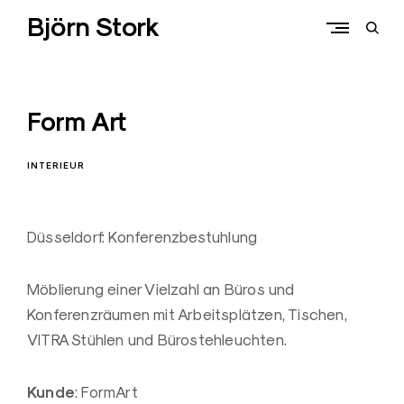
Skip
Björn Stork
to
open
content
sear
form
Form Art
INTERIEUR
Düsseldorf: Konferenzbestuhlung
Möblierung einer Vielzahl an Büros und
Konferenzräumen mit Arbeitsplätzen, Tischen,
VITRA Stühlen und Bürostehleuchten.
Kunde
: FormArt