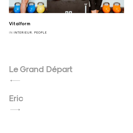
Vitalform
IN
INTERIEUR
,
PEOPLE
Beitragsnavigation
Le Grand Départ
Eric