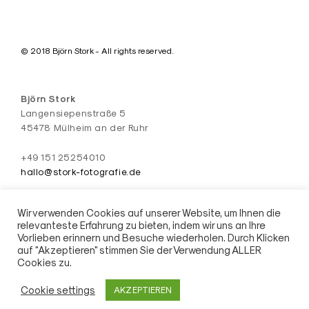
© 2018 Björn Stork - All rights reserved.
Björn Stork
Langensiepenstraße 5
45478 Mülheim an der Ruhr
+49 151 25254010
hallo@stork-fotografie.de
#fuckyeahpolynice
Wir verwenden Cookies auf unserer Website, um Ihnen die
relevanteste Erfahrung zu bieten, indem wir uns an Ihre
Vorlieben erinnern und Besuche wiederholen. Durch Klicken
auf "Akzeptieren" stimmen Sie der Verwendung ALLER
AGB
Impressum / Datenschutz
Cookies zu.
Cookie settings
AKZEPTIEREN