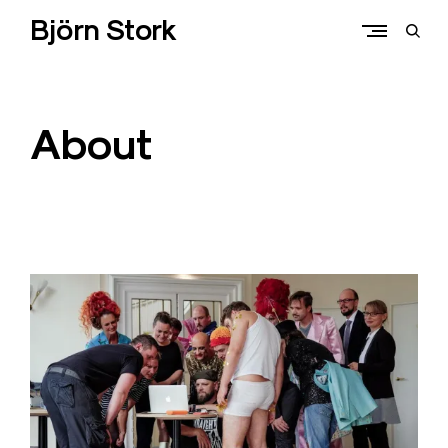
Skip
Björn Stork
to
open
content
sear
form
About