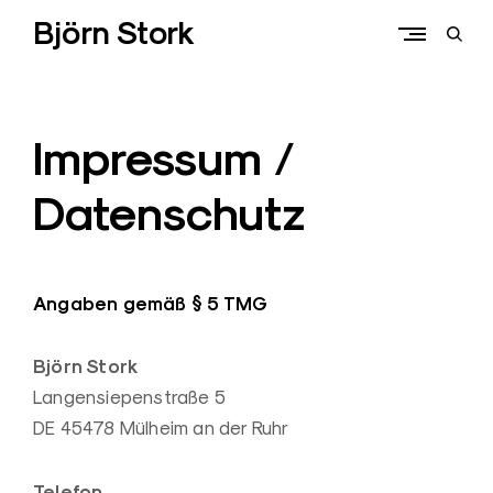
Skip
Björn Stork
to
open
content
sear
form
Impressum /
Datenschutz
Angaben gemäß § 5 TMG
Björn Stork
Langensiepenstraße 5
DE 45478 Mülheim an der Ruhr
Telefon