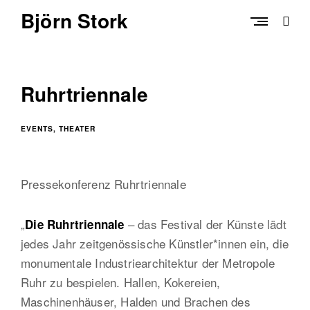
Skip
Björn Stork
to
open
content
sear
form
Ruhrtriennale
EVENTS
THEATER
Pressekonferenz Ruhrtriennale
„
– das Festival der Künste lädt
Die Ruhrtriennale
jedes Jahr zeitgenössische Künstler*innen ein, die
monumentale Industriearchitektur der Metropole
Ruhr zu bespielen. Hallen, Kokereien,
Maschinenhäuser, Halden und Brachen des