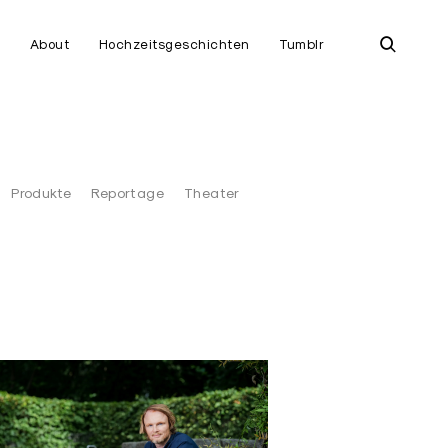
open
e
About
Hochzeitsgeschichten
Tumblr
search
form
Produkte
Reportage
Theater