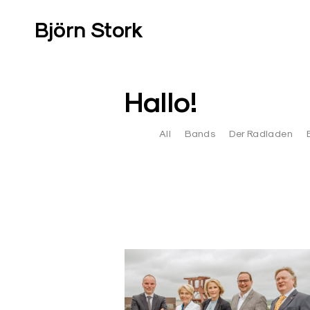
Skip
to
Björn Stork
content
Hallo!
All
Bands
Der Radladen